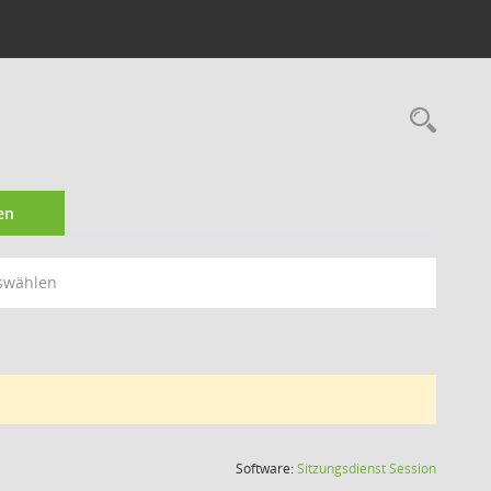
Rec
en
swählen
(Wird in
Software:
Sitzungsdienst
Session