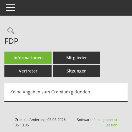
Toggle navigation
Rechercheauswahl
FDP
Informationen
Mitglieder
Vertreter
Sitzungen
Keine Angaben zum Gremium gefunden.
Letzte Änderung: 08.08.2026
Software:
Sitzungsdienst
(Wird in
06:13:05
Session