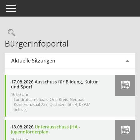
Toggle navigation
Rechercheauswahl
Bürgerinfoportal
Aktuelle Sitzungen
17.08.2026 Ausschuss für Bildung, Kultur
und Sport
16:00 Uhr
Landratsamt Saale-Orla-Kreis, Neubau,
Konferenzsaal 237, Oschitzer Str. 4, 07907
Schleiz,
18.08.2026
Unterausschuss JHA -
Jugendförderplan
16:00 Uhr