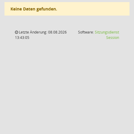
Keine Daten gefunden.
Letzte Änderung: 08.08.2026
Software:
Sitzungsdienst
(Wird in
13:43:05
Session