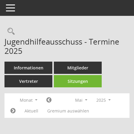
Toggle navigation
Rechercheauswahl
Jugendhilfeausschuss - Termine
2025
Informationen
Mitglieder
Vertreter
Sitzungen
Monat
Mai
2025
Aktuell
Gremium auswählen