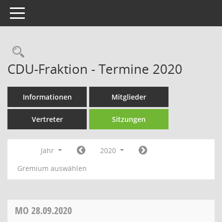
Toggle navigation
Rechercheauswahl
CDU-Fraktion - Termine 2020
Informationen
Mitglieder
Vertreter
Sitzungen
Jahr
2020
Gremium auswählen
MO
28.09.2020