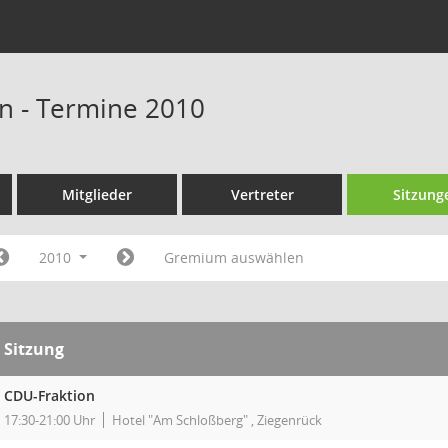
n - Termine 2010
Mitglieder
Vertreter
Sitzung
2010
Gremium auswählen
Sitzung
CDU-Fraktion
17:30-21:00 Uhr
Hotel "Am Schloßberg" , Ziegenrück