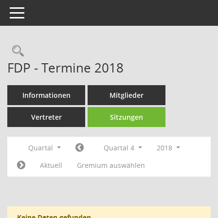
Toggle navigation
Rechercheauswahl
FDP - Termine 2018
Informationen
Mitglieder
Vertreter
Sitzungen
Quartal
Quartal 4
2018
Aktuell
Gremium auswählen
Keine Daten gefunden.