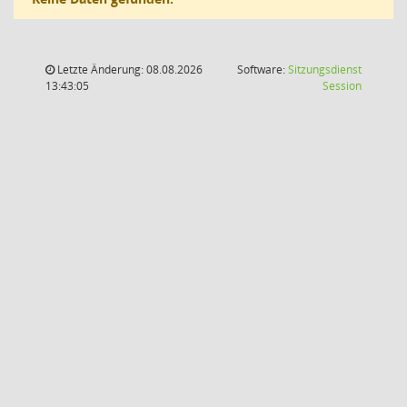
Letzte Änderung: 08.08.2026
Software:
Sitzungsdienst
(Wird in
13:43:05
Session