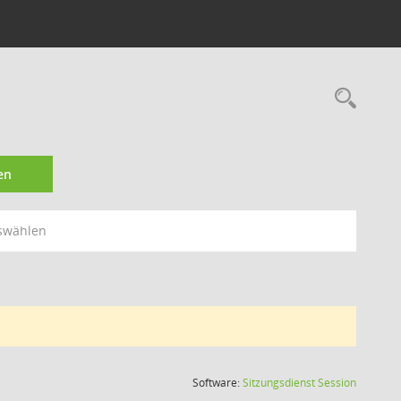
Rec
en
swählen
(Wird in
Software:
Sitzungsdienst
Session