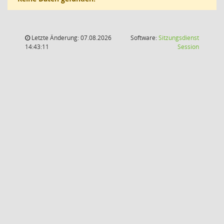
Letzte Änderung: 07.08.2026
Software:
Sitzungsdienst
(Wird in
14:43:11
Session