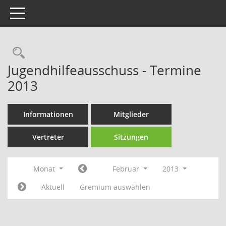
Toggle navigation
Rechercheauswahl
Jugendhilfeausschuss - Termine
2013
Informationen
Mitglieder
Vertreter
Sitzungen
Monat
Februar
2013
Aktuell
Gremium auswählen