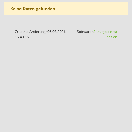
Keine Daten gefunden.
Letzte Änderung: 06.08.2026
Software:
Sitzungsdienst
(Wird in
15:43:16
Session