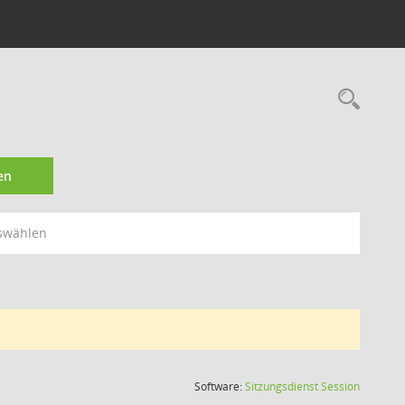
Rec
en
swählen
(Wird in
Software:
Sitzungsdienst
Session