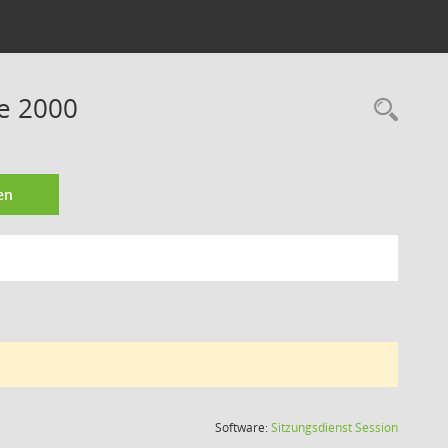
ne 2000
Rec
en
(Wird in
Software:
Sitzungsdienst
Session