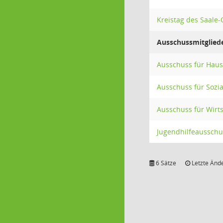
Kreistag des Saale-
Ausschussmitglied
Ausschuss für Haush
Ausschuss für Sozia
Ausschuss für Wirt
Jugendhilfeausschu
6 Sätze
Letzte Ände