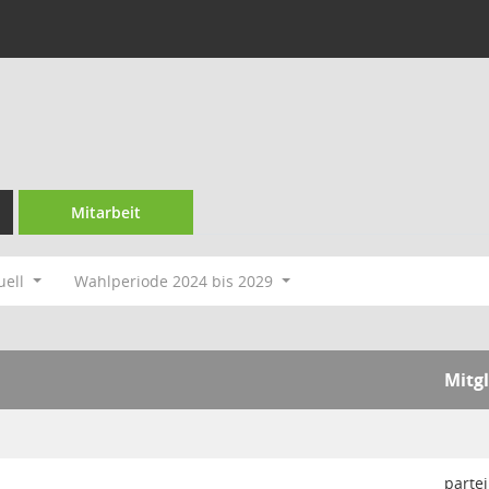
Mitarbeit
uell
Wahlperiode 2024 bis 2029
Mitg
partei