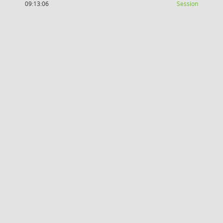
(Wird in
09:13:06
Session