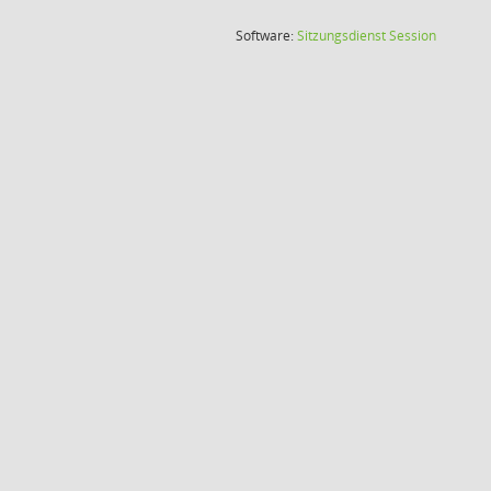
(Wird in
Software:
Sitzungsdienst
Session