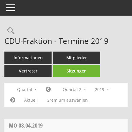
Toggle navigation
Rechercheauswahl
CDU-Fraktion - Termine 2019
Informationen
Mitglieder
Vertreter
Sitzungen
Quartal
Quartal 2
2019
Aktuell
Gremium auswählen
MO
08.04.2019