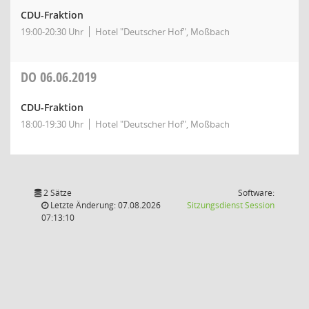
CDU-Fraktion
19:00-20:30 Uhr
Hotel "Deutscher Hof", Moßbach
DO
06.06.2019
CDU-Fraktion
18:00-19:30 Uhr
Hotel "Deutscher Hof", Moßbach
2 Sätze
Software:
(Wird in
Letzte Änderung: 07.08.2026
Sitzungsdienst
Session
07:13:10