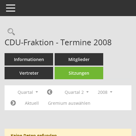
Toggle navigation
Rechercheauswahl
CDU-Fraktion - Termine 2008
Informationen
Mitglieder
Vertreter
Sitzungen
Quartal
Quartal 2
2008
Aktuell
Gremium auswählen
Keine Daten gefunden.