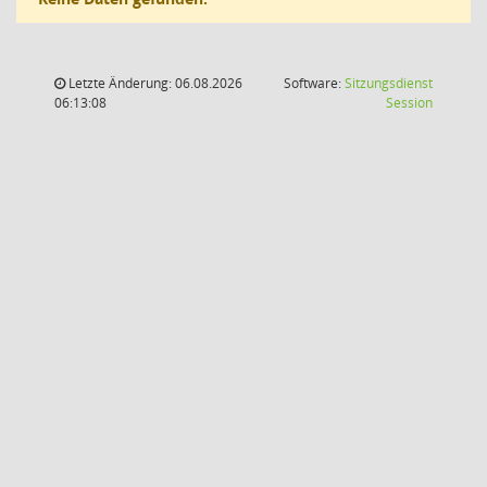
Letzte Änderung: 06.08.2026
Software:
Sitzungsdienst
(Wird in
06:13:08
Session