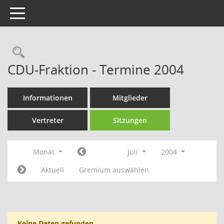
Toggle navigation
Rechercheauswahl
CDU-Fraktion - Termine 2004
Informationen
Mitglieder
Vertreter
Sitzungen
Monat
Juli
2004
Aktuell
Gremium auswählen
Keine Daten gefunden.