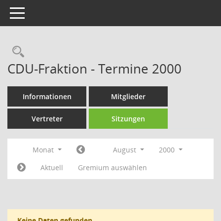
Toggle navigation
Rechercheauswahl
CDU-Fraktion - Termine 2000
Informationen
Mitglieder
Vertreter
Sitzungen
Monat
August
2000
Aktuell
Gremium auswählen
Keine Daten gefunden.