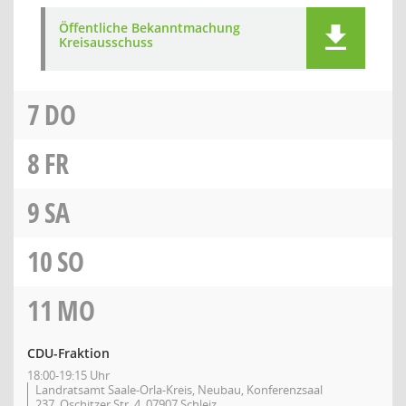
Öffentliche Bekanntmachung
Kreisausschuss
7
DO
8
FR
9
SA
10
SO
11
MO
CDU-Fraktion
18:00-19:15 Uhr
Landratsamt Saale-Orla-Kreis, Neubau, Konferenzsaal
237, Oschitzer Str. 4, 07907 Schleiz,