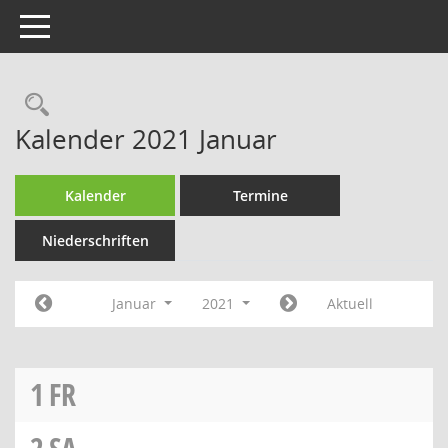
Toggle navigation
Rechercheauswahl
Kalender 2021 Januar
Kalender
Termine
Niederschriften
Januar
2021
Aktuell
1
FR