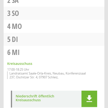
2
SA
3
SO
4
MO
5
DI
6
MI
Kreisausschuss
17:00-18:25 Uhr
Landratsamt Saale-Orla-Kreis, Neubau, Konferenzsaal
237, Oschitzer Str. 4, 07907 Schleiz,
Niederschrift öffentlich
Kreisausschuss