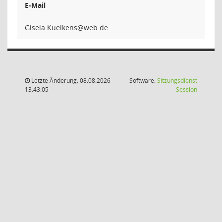
E-Mail
snekleu
Letzte Änderung: 08.08.2026
Software:
Sitzungsdienst
(Wird in
13:43:05
Session