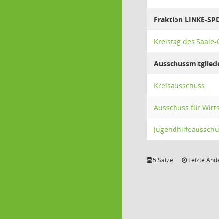
Fraktion LINKE-S
Kreistag des Saale-
Ausschussmitglied
Kreisausschuss
Ausschuss für Wirt
Jugendhilfeausschu
5 Sätze
Letzte Ände