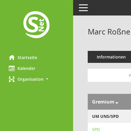
Toggle navigation
Marc Roßne
Informationen
Startseite
Kalender
W
Organisation
Gremium
UM UNS/SPD
SPD