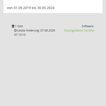
von 01.09.2019 bis 30.05.2024
1 Satz
Software:
(Wird in
Letzte Änderung: 07.08.2026
Sitzungsdienst
Session
07:13:10