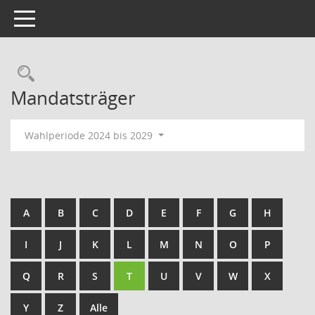
Toggle navigation
Rechercheauswahl
Mandatsträger
Wahlperiode 2024 bis 2029
A
B
C
D
E
F
G
H
I
J
K
L
M
N
O
P
Q
R
S
T
U
V
W
X
Y
Z
Alle