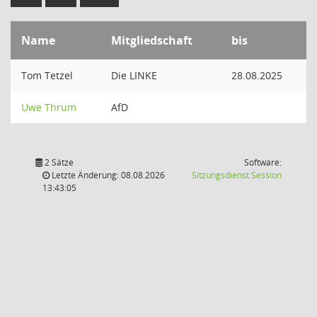
Name
Mitgliedschaft
bis
Tom Tetzel
Die LINKE
28.08.2025
Uwe Thrum
AfD
2 Sätze
Software:
(Wird in
Letzte Änderung: 08.08.2026
Sitzungsdienst
Session
13:43:05