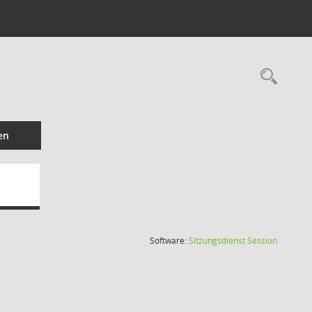
Rec
en
(Wird in
Software:
Sitzungsdienst
Session