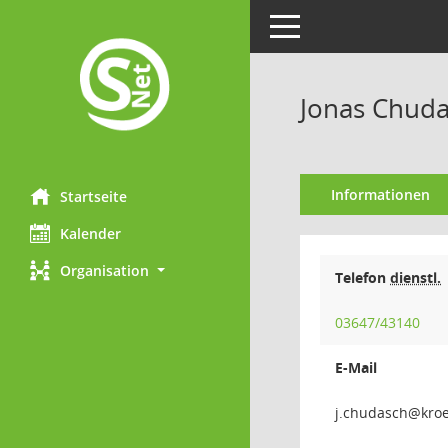
Toggle navigation
Jonas Chud
Informationen
Startseite
Kalender
Organisation
Telefon
dienstl.
03647/43140
E-Mail
hcsad