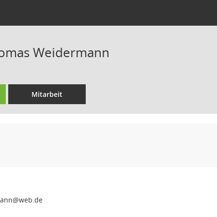
homas Weidermann
Mitarbeit
edie