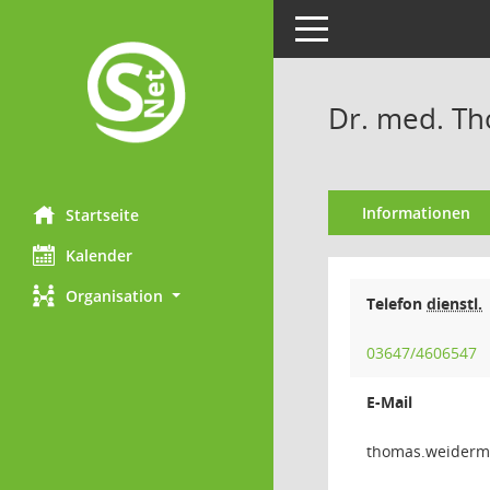
Toggle navigation
Dr. med. T
Informationen
Startseite
Kalender
Organisation
Telefon
dienstl.
03647/4606547
E-Mail
nnamr