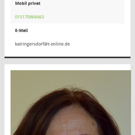
Mobil privat
015170868463
E-Mail
frodsre