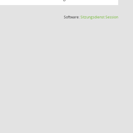
(Wird in
Software:
Sitzungsdienst
Session