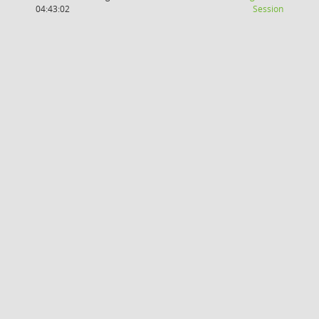
(Wird in
04:43:02
Session