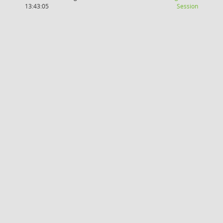
(Wird in
13:43:05
Session