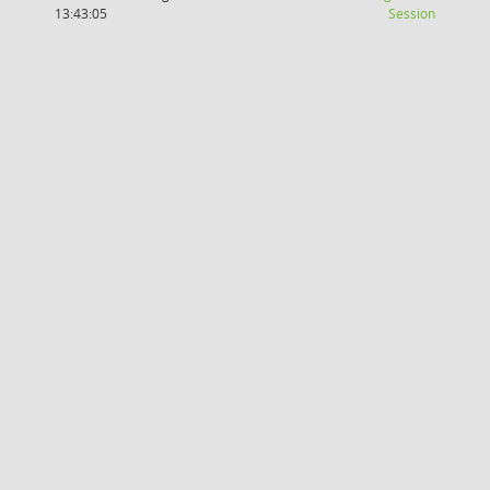
(Wird in
13:43:05
Session