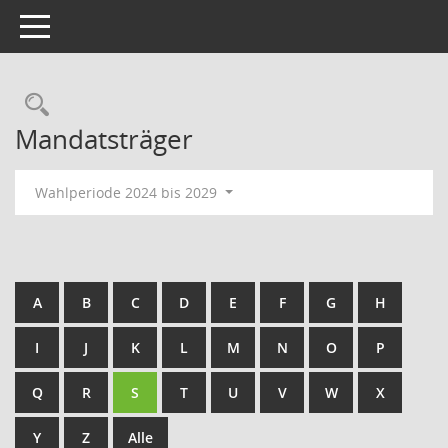
Toggle navigation
Rechercheauswahl
Mandatsträger
Wahlperiode 2024 bis 2029
A
B
C
D
E
F
G
H
I
J
K
L
M
N
O
P
Q
R
S
T
U
V
W
X
Y
Z
Alle