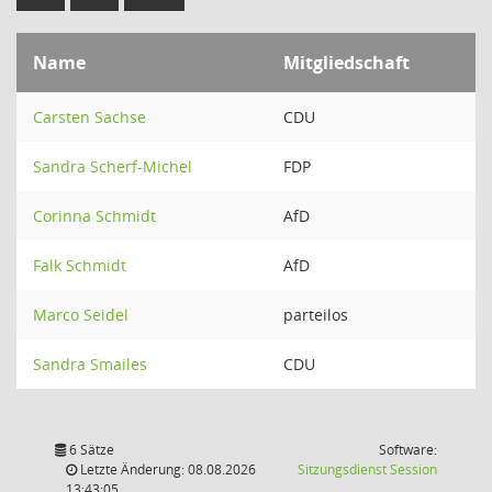
Name
Mitgliedschaft
Carsten Sachse
CDU
Sandra Scherf-Michel
FDP
Corinna Schmidt
AfD
Falk Schmidt
AfD
Marco Seidel
parteilos
Sandra Smailes
CDU
6 Sätze
Software:
(Wird in
Letzte Änderung: 08.08.2026
Sitzungsdienst
Session
13:43:05