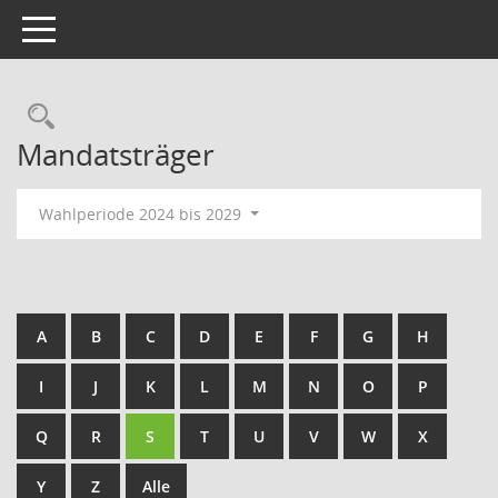
Toggle navigation
Rechercheauswahl
Mandatsträger
Wahlperiode 2024 bis 2029
A
B
C
D
E
F
G
H
I
J
K
L
M
N
O
P
Q
R
S
T
U
V
W
X
Y
Z
Alle