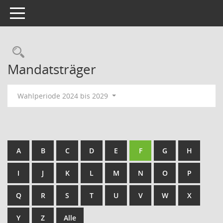
Toggle navigation
Rechercheauswahl
Mandatsträger
Wahlperiode 2024 bis 2029
A
B
C
D
E
F
G
H
I
J
K
L
M
N
O
P
Q
R
S
T
U
V
W
X
Y
Z
Alle