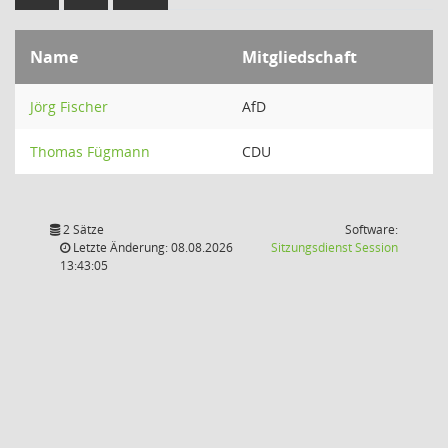
Name
Mitgliedschaft
Jörg Fischer
AfD
Thomas Fügmann
CDU
2 Sätze
Software:
(Wird in
Letzte Änderung: 08.08.2026
Sitzungsdienst
Session
13:43:05