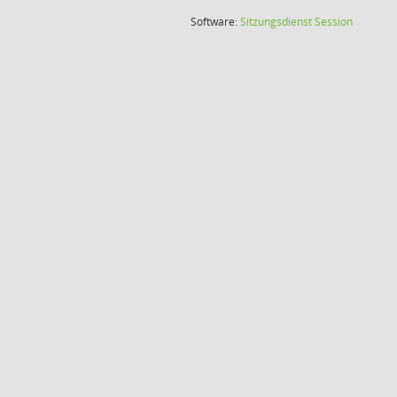
(Wird in
Software:
Sitzungsdienst
Session