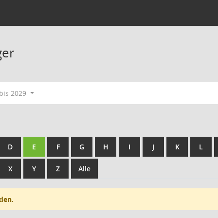
ger
bis 2029
D
E
F
G
H
I
J
K
L
X
Y
Z
Alle
den.