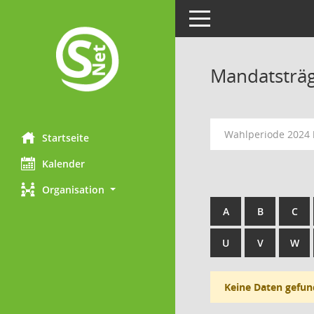
Toggle navigation
Mandatsträ
Wahlperiode 2024 
Startseite
Kalender
Organisation
A
B
C
U
V
W
Keine Daten gefun