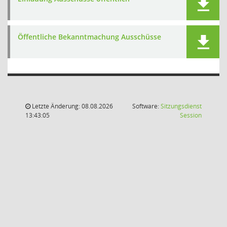
Öffentliche Bekanntmachung Ausschüsse
Letzte Änderung: 08.08.2026
Software:
Sitzungsdienst
(Wird in
13:43:05
Session