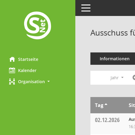
Toggle navigation
Ausschuss f
Informationen
Startseite
Kalender
Jahr
Organisation
Tag
Si
02.12.2026
Au
16: