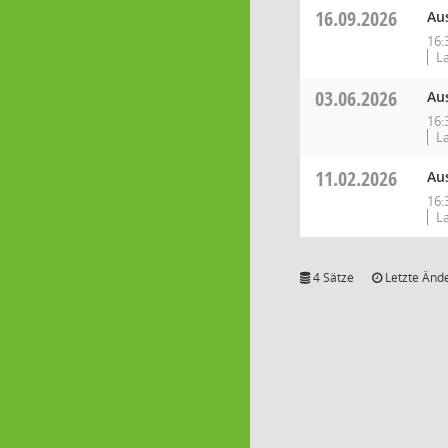
16.09.2026
Au
16:
La
03.06.2026
Au
16:
La
11.02.2026
Au
16:
La
4 Sätze
Letzte Ände