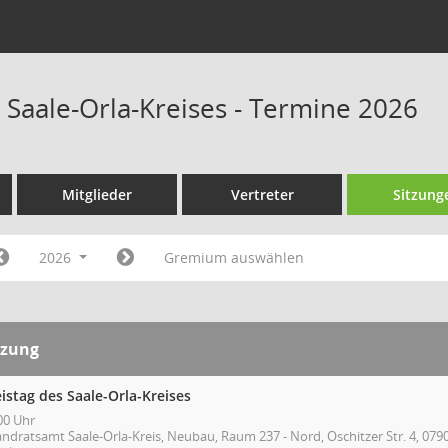
 Saale-Orla-Kreises - Termine 2026
Mitglieder
Vertreter
Sitzung
2026
Gremium auswählen
tzung
istag des Saale-Orla-Kreises
00 Uhr
andratsamt Saale-Orla-Kreis, Neubau, Raum 237 - Nord, Oschitzer Str. 4, 079