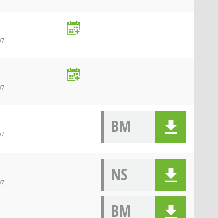
07
07
BM
07
NS
07
BM