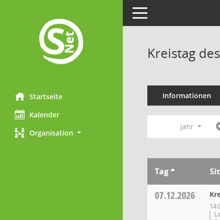
Toggle navigation
Kreistag des
Informationen
Startseite
Kalender
Jahr
Organisation
Tag
Si
07.12.2026
Kre
14:
L