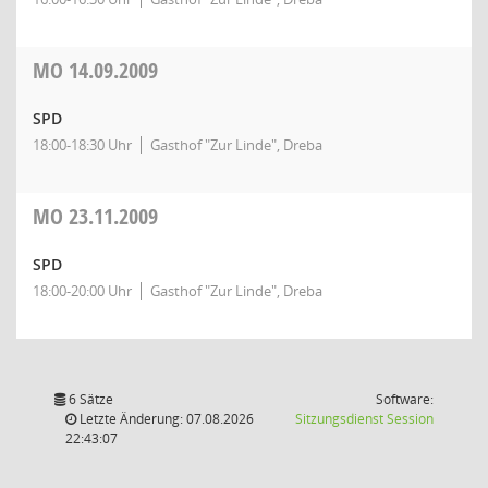
MO
14.09.2009
SPD
18:00-18:30 Uhr
Gasthof "Zur Linde", Dreba
MO
23.11.2009
SPD
18:00-20:00 Uhr
Gasthof "Zur Linde", Dreba
6 Sätze
Software:
(Wird in
Letzte Änderung: 07.08.2026
Sitzungsdienst
Session
22:43:07