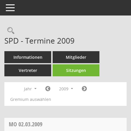
Toggle navigation
Rechercheauswahl
SPD - Termine 2009
Informationen
Mitglieder
Vertreter
Sitzungen
Jahr
2009
Gremium auswählen
MO
02.03.2009