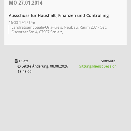
MO
27.01.2014
Ausschuss für Haushalt, Finanzen und Controlling
16:00-17:17 Uhr
Landratsamt Saale-Orla-Kreis, Neubau, Raum 237 - Ost,
Oschitzer Str. 4, 07907 Schleiz,
1 Satz
Software:
(Wird in
Letzte Änderung: 08.08.2026
Sitzungsdienst
Session
13:43:05