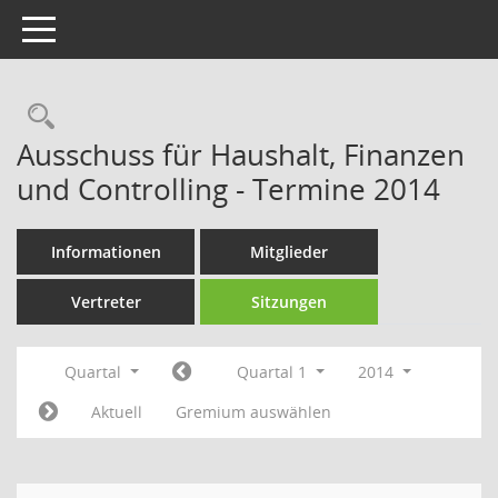
Toggle navigation
Rechercheauswahl
Ausschuss für Haushalt, Finanzen
und Controlling - Termine 2014
Informationen
Mitglieder
Vertreter
Sitzungen
Quartal
Quartal 1
2014
Aktuell
Gremium auswählen