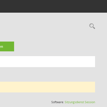
Rec
en
(Wird in
Software:
Sitzungsdienst
Session