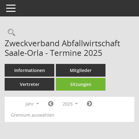
Toggle navigation
Rechercheauswahl
Zweckverband Abfallwirtschaft
Saale-Orla - Termine 2025
Informationen
Mitglieder
Vertreter
Sitzungen
Jahr
2025
Gremium auswählen