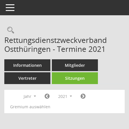
Toggle navigation
Rechercheauswahl
Rettungsdienstzweckverband
Ostthüringen - Termine 2021
Informationen
Mitglieder
Vertreter
Sitzungen
Jahr
2021
Gremium auswählen