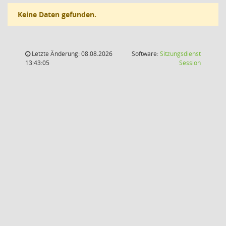
Keine Daten gefunden.
Letzte Änderung: 08.08.2026
Software:
Sitzungsdienst
(Wird in
13:43:05
Session