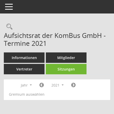
Toggle navigation
Rechercheauswahl
Aufsichtsrat der KomBus GmbH -
Termine 2021
Informationen
Mitglieder
Vertreter
Sitzungen
Jahr
2021
Gremium auswählen