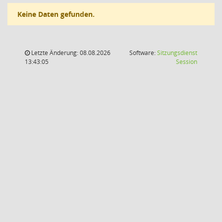
Keine Daten gefunden.
Letzte Änderung: 08.08.2026
Software:
Sitzungsdienst
(Wird in
13:43:05
Session