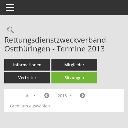
Toggle navigation
Rechercheauswahl
Rettungsdienstzweckverband
Ostthüringen - Termine 2013
Informationen
Mitglieder
Vertreter
Sitzungen
Jahr
2013
Gremium auswählen