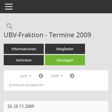
Toggle navigation
Rechercheauswahl
UBV-Fraktion - Termine 2009
Informationen
Mitglieder
Vertreter
Sitzungen
Jahr
2009
Gremium auswählen
SA
28.11.2009