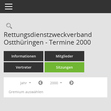
Toggle navigation
Rechercheauswahl
Rettungsdienstzweckverband
Ostthüringen - Termine 2000
Informationen
Mitglieder
Vertreter
Sitzungen
Jahr
2000
Gremium auswählen