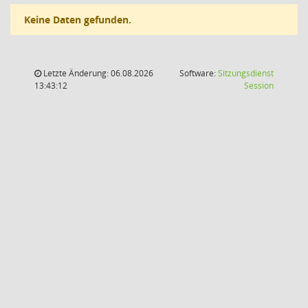
Keine Daten gefunden.
Letzte Änderung: 06.08.2026
Software:
Sitzungsdienst
(Wird in
13:43:12
Session