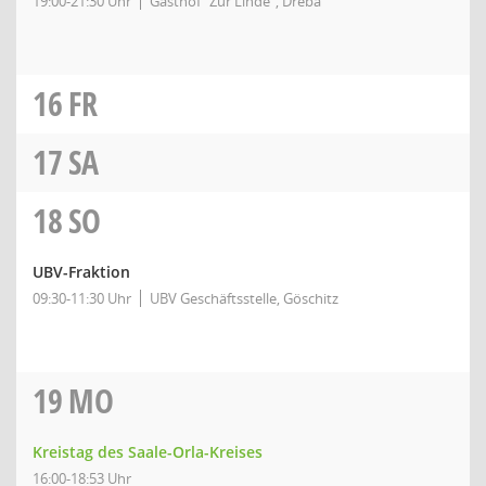
19:00-21:30 Uhr
Gasthof "Zur Linde", Dreba
16
FR
17
SA
18
SO
UBV-Fraktion
09:30-11:30 Uhr
UBV Geschäftsstelle, Göschitz
19
MO
Kreistag des Saale-Orla-Kreises
16:00-18:53 Uhr