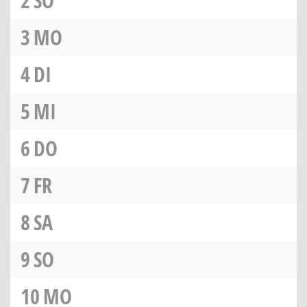
2
SO
3
MO
4
DI
5
MI
6
DO
7
FR
8
SA
9
SO
10
MO